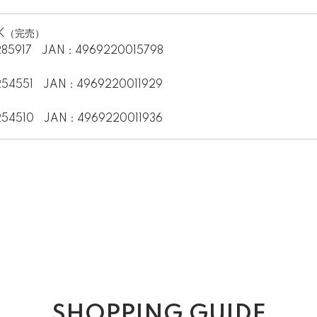
BK（完売）
5917 JAN：4969220015798
4551 JAN：4969220011929
4510 JAN：4969220011936
SHOPPING GUIDE