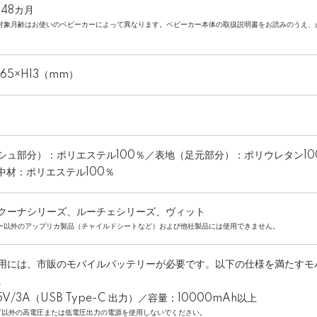
48カ月
の対象月齢はお使いのベビーカーによって異なります。ベビーカー本体の取扱説明書をお読みのうえ、
。
865×H13（mm）
シュ部分）：ポリエステル100％／表地（足元部分）：ポリウレタン1
／中材：ポリエステル100％
クーナシリーズ、ルーチェシリーズ、ヴィット
カー以外のアップリカ製品（チャイルドシートなど）および他社製品には使用できません。
用には、市販のモバイルバッテリーが必要です。以下の仕様を満たすモ
。
5V/3A（USB Type-C 出力）／容量：10000mAh以上
5V以外の高電圧または低電圧出力の電源を使用しないでください。