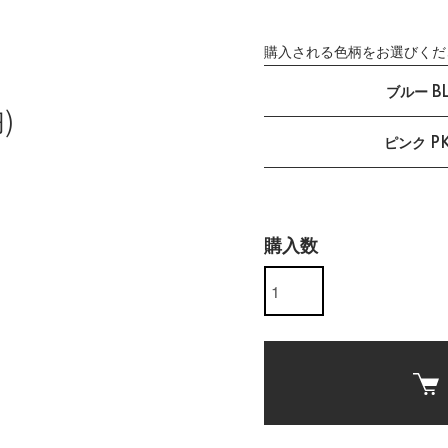
購入される色柄をお選びくだ
ブルー B
)
ピンク P
購入数