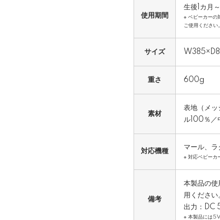
生後1カ月～
使用期間
※ ベビーカー
ご使用ください
サイズ
W385×D
重さ
600g
表地（メッ
素材
ル100％
マール、ラ
対応機種
※ 対応ベビー
本製品の使
用ください
備考
出力：DC 
※ 本製品には