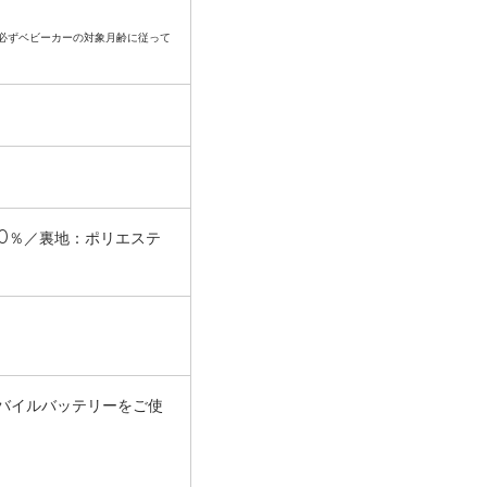
必ずベビーカーの対象月齢に従って
00％／裏地：ポリエステ
バイルバッテリーをご使